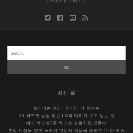
CHiTSOL's BLOG
twitter
facebook
youtube
rss
Search
for:
최신 글
호라이즌 OS에 건 메타의 승부수
XR 헤드셋 동맹 맺은 LG와 메타가 주고 받는 것
메타 퀘스트3를 퀘스트 프로처럼 만들다
혼합 현실을 향한 노력이 헛되지 않음을 증명한 ‘메타 퀘스