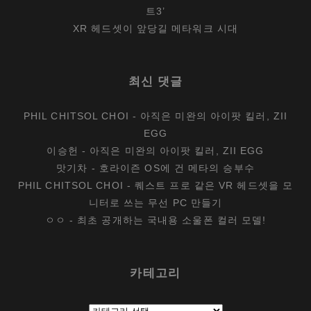
트3’
XR 헤드셋이 앞당길 메타워크 시대
최신 댓글
PHIL CHITSOL CHOI
-
아직은 미완의 아이팟 킬러, ZII
EGG
이승헌
-
아직은 미완의 아이팟 킬러, ZII EGG
맛기차
-
호라이즌 OS에 건 메타의 승부수
PHIL CHITSOL CHOI
-
퀘스트 프로 같은 VR 헤드셋을 모
니터로 쓰는 무선 PC 만들기
ㅇㅇ
-
최초 공개하는 국내용 소울폰 컬러 모델!
카테고리
카