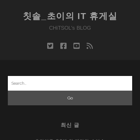
칫솔_초이의 IT 휴게실
CHiTSOL's BLOG
twitter
facebook
youtube
rss
Search
for:
최신 글