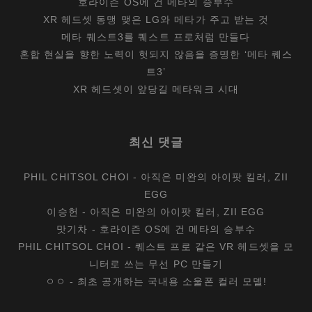
호라이즌 OS에 건 메타의 승부수
XR 헤드셋 동맹 맺은 LG와 메타가 주고 받는 것
메타 퀘스트3를 퀘스트 프로처럼 만들다
혼합 현실을 향한 노력이 헛되지 않음을 증명한 ‘메타 퀘스
트3’
XR 헤드셋이 앞당길 메타워크 시대
최신 댓글
PHIL CHITSOL CHOI
-
아직은 미완의 아이팟 킬러, ZII
EGG
이승헌
-
아직은 미완의 아이팟 킬러, ZII EGG
맛기차
-
호라이즌 OS에 건 메타의 승부수
PHIL CHITSOL CHOI
-
퀘스트 프로 같은 VR 헤드셋을 모
니터로 쓰는 무선 PC 만들기
ㅇㅇ
-
최초 공개하는 국내용 소울폰 컬러 모델!