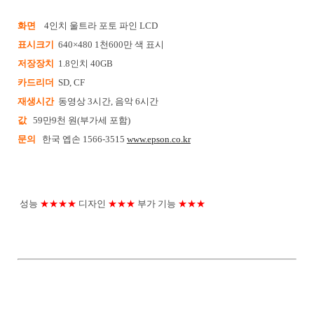
화면
4인치 울트라 포토 파인 LCD
표시크기
640×480 1천600만 색 표시
저장장치
1.8인치 40GB
카드리더
SD, CF
재생시간
동영상 3시간, 음악 6시간
값
59만9천 원(부가세 포함)
문의
한국 엡손 1566-3515
www.epson.co.kr
성능
★★★★
디자인
★★★
부가 기능
★★★