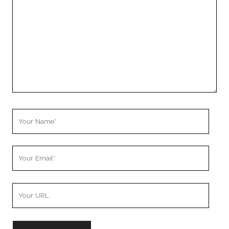
Your
Name
Your
Email
Your
Website
URL