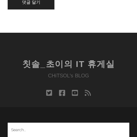
칫솔_초이의 IT 휴게실
CHiTSOL's BLOG
twitter
facebook
youtube
rss
Search
for: