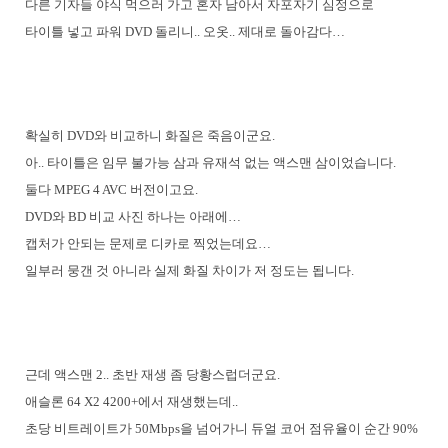
다른 기자들 야식 먹으러 가고 혼자 남아서 자포자기 심정으로
타이틀 넣고 파워 DVD 돌리니.. 오옷.. 제대로 돌아감다…
확실히 DVD와 비교하니 화질은 죽음이군요.
아.. 타이틀은 임무 불가능 삼과 유재석 없는 액스맨 삼이었습니다.
둘다 MPEG 4 AVC 버전이고요.
DVD와 BD 비교 사진 하나는 아래에…
캡처가 안되는 문제로 디카로 찍었는데요…
일부러 뭉갠 것 아니라 실제 화질 차이가 저 정도는 됩니다.
근데 액스맨 2.. 초반 재생 좀 당황스럽더군요.
애슬론 64 X2 4200+에서 재생했는데..
초당 비트레이트가 50Mbps을 넘어가니 듀얼 코어 점유율이 순간 90%