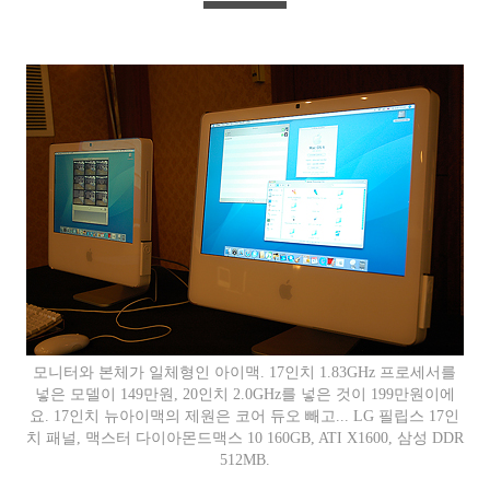
모니터와 본체가 일체형인 아이맥. 17인치 1.83GHz 프로세서를
넣은 모델이 149만원, 20인치 2.0GHz를 넣은 것이 199만원이에
요. 17인치 뉴아이맥의 제원은 코어 듀오 빼고... LG 필립스 17인
치 패널, 맥스터 다이아몬드맥스 10 160GB, ATI X1600, 삼성 DDR
512MB.