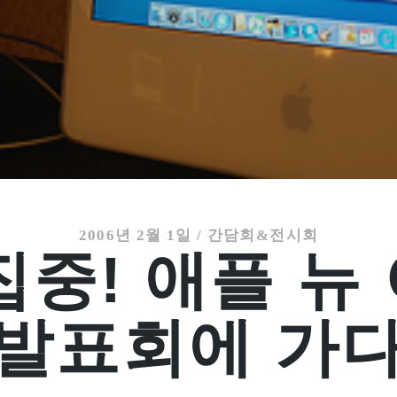
2006년 2월 1일
/
간담회&전시회
집중! 애플 뉴
발표회에 가