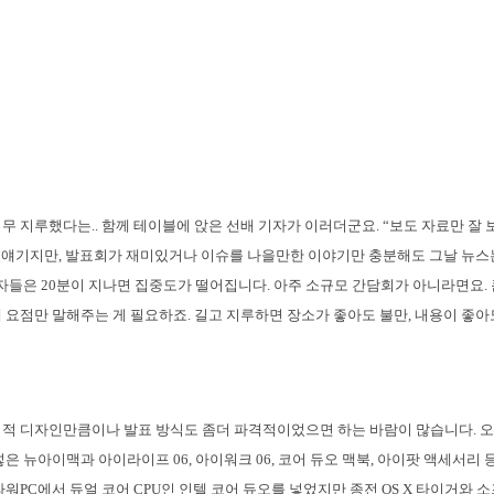
무 지루했다는.. 함께 테이블에 앉은 선배 기자가 이러더군요. “보도 자료만 잘
한 얘기지만, 발표회가 재미있거나 이슈를 나을만한 이야기만 충분해도 그날 뉴스
기자들은 20분이 지나면 집중도가 떨어집니다. 아주 소규모 간담회가 아니라면요.
 요점만 말해주는 게 필요하죠. 길고 지루하면 장소가 좋아도 불만, 내용이 좋아도
적 디자인만큼이나 발표 방식도 좀더 파격적이었으면 하는 바람이 많습니다. 
넣은 뉴아이맥과 아이라이프 06, 아이워크 06, 코어 듀오 맥북, 아이팟 액세서리
파워PC에서 듀얼 코어 CPU인 인텔 코어 듀오를 넣었지만 종전 OS X 타이거와