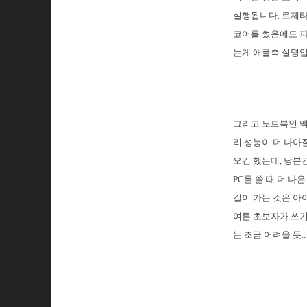
실행됩니다. 로제타
코어를 썼음에도 파
는게 애플측 설명입
그리고 노트북인 맥
리 성능이 더 나아질
오긴 했는데, 당분
PC를 쓸 때 더 
길이 가는 것은 아
여튼 초보자가 쓰기
는 조금 어려울 듯.