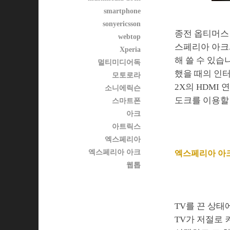
smartphone
sonyericsson
종전 옵티머스 
webtop
스페리아 아크와
Xperia
해 쓸 수 있습
멀티미디어독
했을 때의 인
모토로라
2X의 HDM
소니에릭슨
도크를 이용할
스마트폰
아크
아트릭스
엑스페리아
엑스페리아 아크
엑스페리아 아크
웹톱
TV를 끈 상태
TV가 저절로 