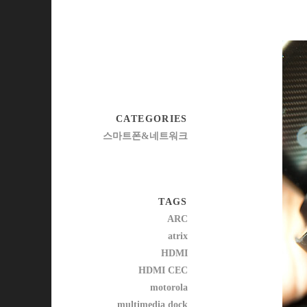
CATEGORIES
스마트폰&네트워크
TAGS
ARC
atrix
HDMI
HDMI CEC
motorola
multimedia dock