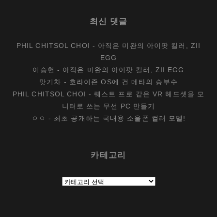
최신 댓글
PHIL CHITSOL CHOI
-
아직은 미완의 아이팟 킬러, ZII
EGG
이승헌
-
아직은 미완의 아이팟 킬러, ZII EGG
맛기차
-
호라이즌 OS에 건 메타의 승부수
PHIL CHITSOL CHOI
-
퀘스트 프로 같은 VR 헤드셋을 모
니터로 쓰는 무선 PC 만들기
ㅇㅇ
-
최초 공개하는 국내용 소울폰 컬러 모델!
카테고리
카
테
고
리