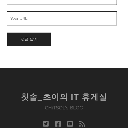
Email
Your
Website
URL
칫솔_초이의 IT 휴게실
CHiTSOL's BLOG
twitter
facebook
youtube
rss