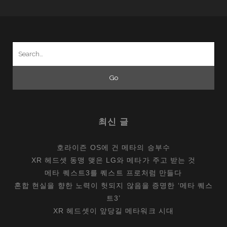
Search
for:
최신 글
호라이즌 OS에 건 메타의 승부수
XR 헤드셋 동맹 맺은 LG와 메타가 주고 받는 것
메타 퀘스트3를 퀘스트 프로처럼 만들다
혼합 현실을 향한 노력이 헛되지 않음을 증명한 ‘메타 퀘스
트3’
XR 헤드셋이 앞당길 메타워크 시대