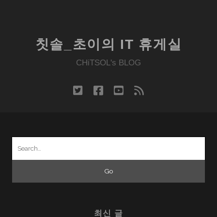
칫솔_초이의 IT 휴게실
CHiTSOL's BLOG
twitter
facebook
youtube
rss
Search
for:
최신 글