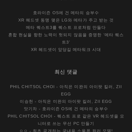
호라이즌 OS에 건 메타의 승부수
XR 헤드셋 동맹 맺은 LG와 메타가 주고 받는 것
메타 퀘스트3를 퀘스트 프로처럼 만들다
혼합 현실을 향한 노력이 헛되지 않음을 증명한 ‘메타 퀘스
트3’
XR 헤드셋이 앞당길 메타워크 시대
최신 댓글
PHIL CHITSOL CHOI
-
아직은 미완의 아이팟 킬러, ZII
EGG
이승헌
-
아직은 미완의 아이팟 킬러, ZII EGG
맛기차
-
호라이즌 OS에 건 메타의 승부수
PHIL CHITSOL CHOI
-
퀘스트 프로 같은 VR 헤드셋을 모
니터로 쓰는 무선 PC 만들기
ㅇㅇ
-
최초 공개하는 국내용 소울폰 컬러 모델!