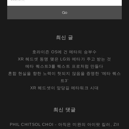
for:
최신 글
호라이즌 OS에 건 메타의 승부수
XR 헤드셋 동맹 맺은 LG와 메타가 주고 받는 것
메타 퀘스트3를 퀘스트 프로처럼 만들다
혼합 현실을 향한 노력이 헛되지 않음을 증명한 ‘메타 퀘스
트3’
XR 헤드셋이 앞당길 메타워크 시대
최신 댓글
PHIL CHITSOL CHOI
-
아직은 미완의 아이팟 킬러, ZII