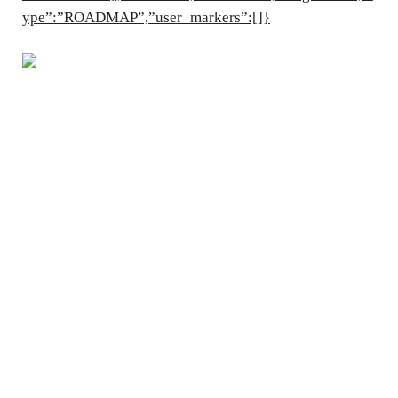
ype”:”ROADMAP”,”user_markers”:[]}