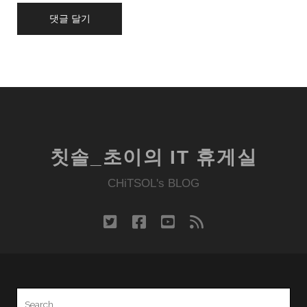
칫솔_초이의 IT 휴게실
CHiTSOL's BLOG
twitter
facebook
youtube
rss
Search