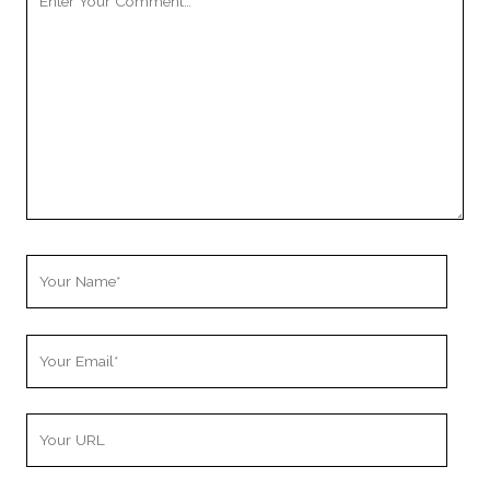
Comment
Your
Name
Your
Email
Your
Website
URL