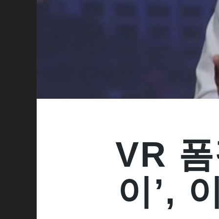
VR 
이’,