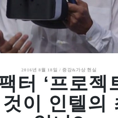
2016년 8월 18일
/
증강&가상 현실
폼팩터 ‘프로젝
 이것이 인텔의