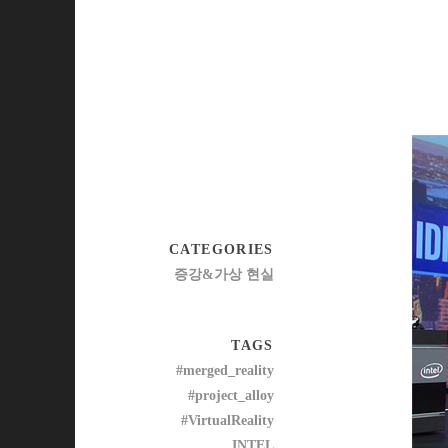
CATEGORIES
증강&가상 현실
TAGS
#merged_reality
#project_alloy
#VirtualReality
INTEL