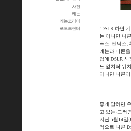
사진
캐논
캐논코리아
‘DSLR 하면
포토프린터
논 아니면 니콘
푸스, 펜탁스
캐논과 니콘을 
업에 DSLR 
도 엎치락 뒤치
아니면 니콘이
좋게 말하면 우
고 있는-그러면
지난 5월14일
적으로 니콘 D