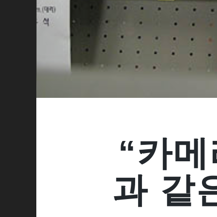
“카메
과 같