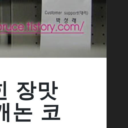
힌 장맛
캐논 코