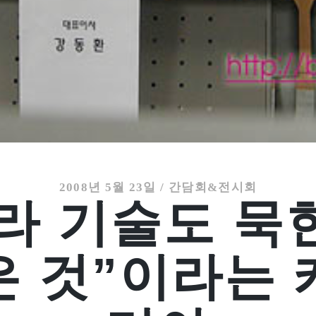
2008년 5월 23일
/
간담회&전시회
라 기술도 묵
은 것”이라는 