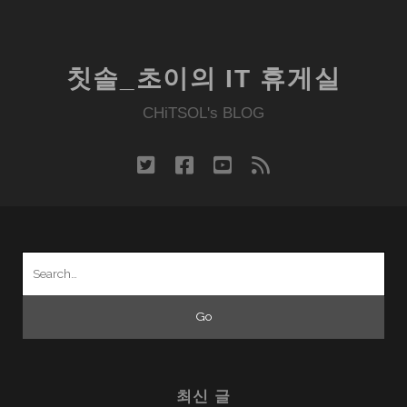
칫솔_초이의 IT 휴게실
CHiTSOL's BLOG
twitter
facebook
youtube
rss
Search
for:
최신 글