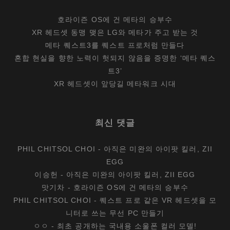
호라이즌 OS에 건 메타의 승부수
XR 헤드셋 동맹 맺은 LG와 메타가 주고 받는 것
메타 퀘스트3를 퀘스트 프로처럼 만들다
혼합 현실을 향한 노력이 헛되지 않음을 증명한 ‘메타 퀘스
트3’
XR 헤드셋이 앞당길 메타워크 시대
최신 댓글
PHIL CHITSOL CHOI
-
아직은 미완의 아이팟 킬러, ZII
EGG
이승헌
-
아직은 미완의 아이팟 킬러, ZII EGG
맛기차
-
호라이즌 OS에 건 메타의 승부수
PHIL CHITSOL CHOI
-
퀘스트 프로 같은 VR 헤드셋을 모
니터로 쓰는 무선 PC 만들기
ㅇㅇ
-
최초 공개하는 국내용 소울폰 컬러 모델!