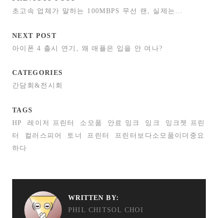
초고속 업체가 말하는 100MBPS 무선 랜, 실제는…
NEXT POST
아이폰 4 출시 연기, 왜 애플은 입을 안 여나?
CATEGORIES
간담회&전시회
TAGS
HP
레이저 프린터
소모품
안료 잉크
잉크
잉크젯 프린
터
컬러스피어
토너
프린터
프린터보다소모품이더중요
하다
WRITTEN BY:
PHIL CHITSOL CHOI