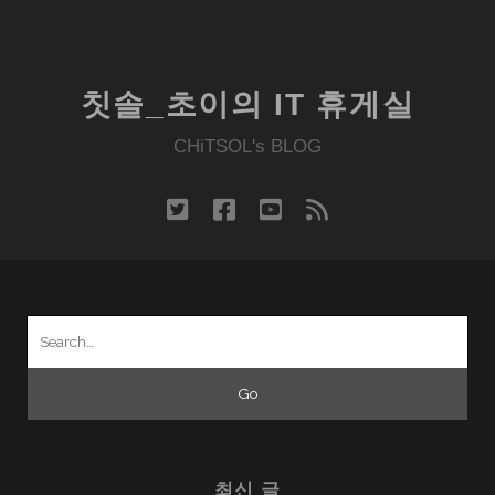
칫솔_초이의 IT 휴게실
CHiTSOL's BLOG
twitter
facebook
youtube
rss
Search
for:
최신 글