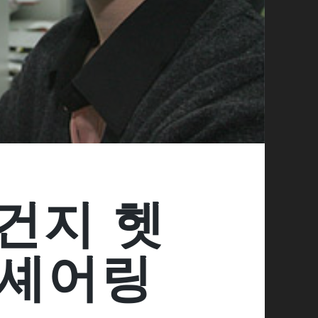
건지 헷
 셰어링