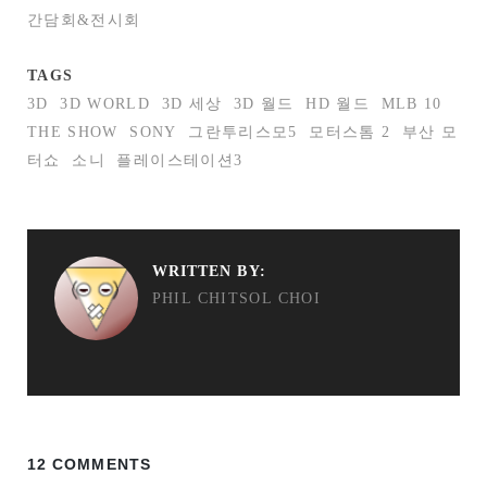
간담회&전시회
TAGS
3D
3D WORLD
3D 세상
3D 월드
HD 월드
MLB 10
THE SHOW
SONY
그란투리스모5
모터스톰 2
부산 모
터쇼
소니
플레이스테이션3
WRITTEN BY:
PHIL CHITSOL CHOI
12 COMMENTS