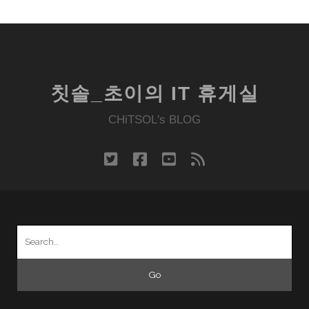
칫솔_초이의 IT 휴게실
CHiTSOL's BLOG
twitter
facebook
youtube
rss
Search
for: