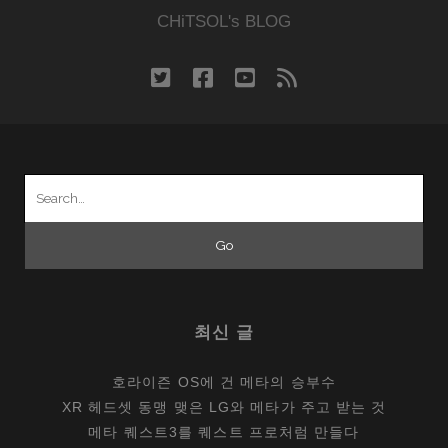
CHiTSOL's BLOG
twitter
facebook
youtube
rss
Search
for:
최신 글
호라이즌 OS에 건 메타의 승부수
XR 헤드셋 동맹 맺은 LG와 메타가 주고 받는 것
메타 퀘스트3를 퀘스트 프로처럼 만들다