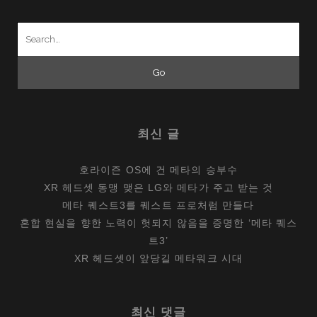
Search
for:
최신 글
호라이즌 OS에 건 메타의 승부수
XR 헤드셋 동맹 맺은 LG와 메타가 주고 받는 것
메타 퀘스트3를 퀘스트 프로처럼 만들다
혼합 현실을 향한 노력이 헛되지 않음을 증명한 ‘메타 퀘스
트3’
XR 헤드셋이 앞당길 메타워크 시대
최신 댓글