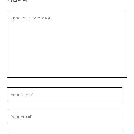
Your
Comment
Your
Name
Your
Email