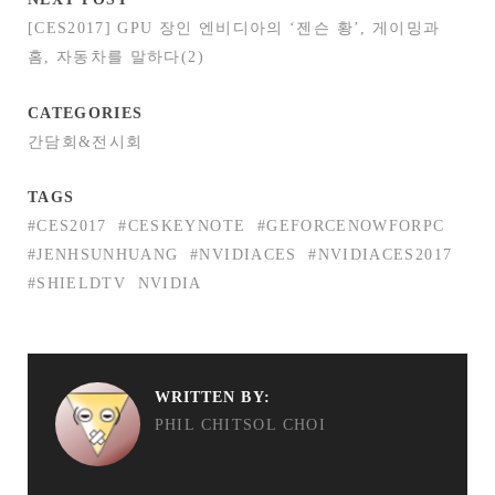
[CES2017] GPU 장인 엔비디아의 ‘젠슨 황’, 게이밍과
홈, 자동차를 말하다(2)
CATEGORIES
간담회&전시회
TAGS
#CES2017
#CESKEYNOTE
#GEFORCENOWFORPC
#JENHSUNHUANG
#NVIDIACES
#NVIDIACES2017
#SHIELDTV
NVIDIA
WRITTEN BY:
PHIL CHITSOL CHOI