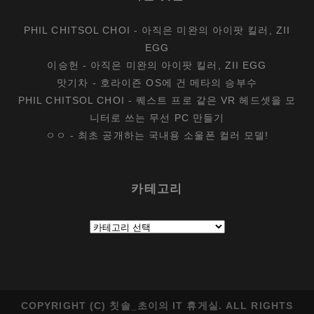
PHIL CHITSOL CHOI
-
아직은 미완의 아이팟 킬러, ZII
EGG
이승헌
-
아직은 미완의 아이팟 킬러, ZII EGG
맛기차
-
호라이즌 OS에 건 메타의 승부수
PHIL CHITSOL CHOI
-
퀘스트 프로 같은 VR 헤드셋을 모
니터로 쓰는 무선 PC 만들기
ㅇㅇ
-
최초 공개하는 국내용 소울폰 컬러 모델!
카테고리
카
테
고
리
COPYRIGHT (C) 칫솔_초이의 IT 휴게실. ALL RIGHTS