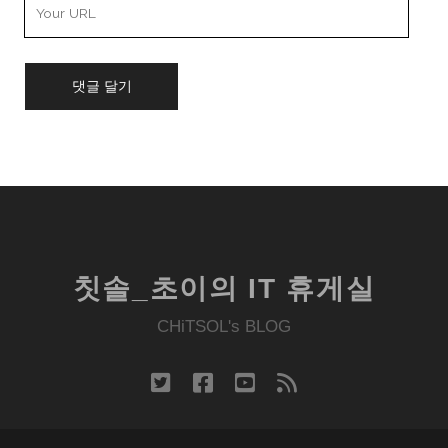
Your
Website
URL
칫솔_초이의 IT 휴게실
CHiTSOL's BLOG
twitter
facebook
youtube
rss