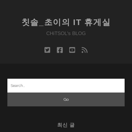
칫솔_초이의 IT 휴게실
CHiTSOL's BLOG
twitter
facebook
youtube
rss
Search
for:
최신 글