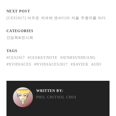
NEXT POST
[CES2017] 어두운 저녁에 엔비디아 자율 주행차를 타다
CATEGORIES
간담회&전시회
TAGS
#CES2017
#CESKEYNOTE
#JENHSUNHUANG
#NVIDIACES
#NVIDIACES2017
#XAVIER
AUDI
WRITTEN BY:
PHIL CHITSOL CHOI