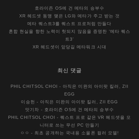
호라이즌 OS에 건 메타의 승부수
XR 헤드셋 동맹 맺은 LG와 메타가 주고 받는 것
메타 퀘스트3를 퀘스트 프로처럼 만들다
혼합 현실을 향한 노력이 헛되지 않음을 증명한 ‘메타 퀘스
트3’
XR 헤드셋이 앞당길 메타워크 시대
최신 댓글
PHIL CHITSOL CHOI
-
아직은 미완의 아이팟 킬러, ZII
EGG
이승헌
-
아직은 미완의 아이팟 킬러, ZII EGG
맛기차
-
호라이즌 OS에 건 메타의 승부수
PHIL CHITSOL CHOI
-
퀘스트 프로 같은 VR 헤드셋을 모
니터로 쓰는 무선 PC 만들기
ㅇㅇ
-
최초 공개하는 국내용 소울폰 컬러 모델!