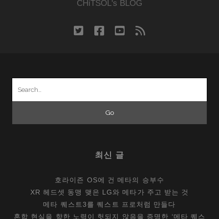
CHiTSOL's BLOG
twitter
facebook
youtube
rss
Search
for:
최신 글
호라이즌 OS에 건 메타의 승부수
XR 헤드셋 동맹 맺은 LG와 메타가 주고 받는 것
메타 퀘스트3를 퀘스트 프로처럼 만들다
혼합 현실을 향한 노력이 헛되지 않음을 증명한 ‘메타 퀘스