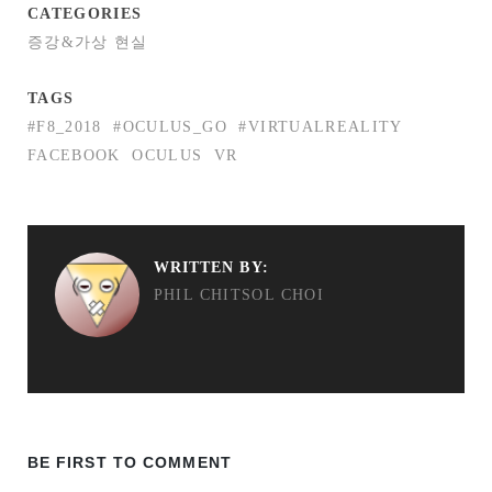
CATEGORIES
증강&가상 현실
TAGS
#F8_2018
#OCULUS_GO
#VIRTUALREALITY
FACEBOOK
OCULUS
VR
WRITTEN BY:
PHIL CHITSOL CHOI
BE FIRST TO COMMENT