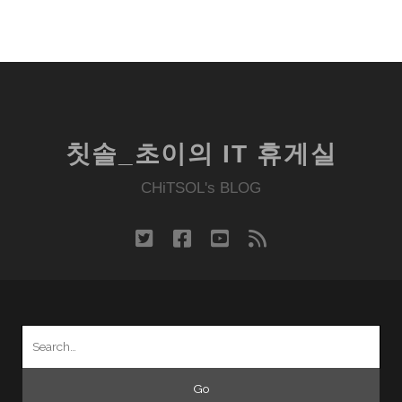
칫솔_초이의 IT 휴게실
CHiTSOL's BLOG
twitter
facebook
youtube
rss
Search
for: