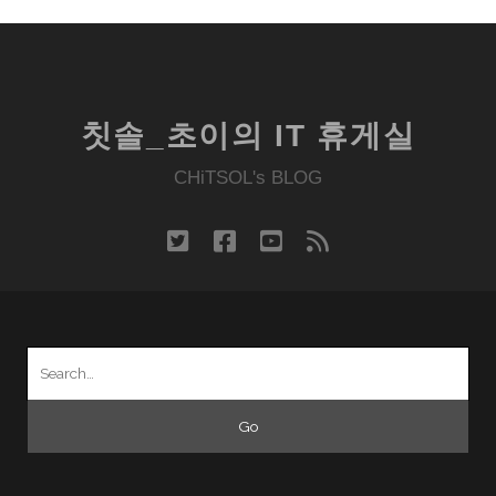
칫솔_초이의 IT 휴게실
CHiTSOL's BLOG
twitter
facebook
youtube
rss
Search
for: