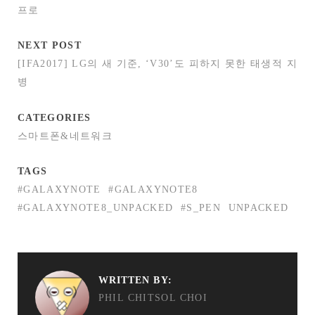
프로
NEXT POST
[IFA2017] LG의 새 기준, ‘V30’도 피하지 못한 태생적 지
병
CATEGORIES
스마트폰&네트워크
TAGS
#GALAXYNOTE
#GALAXYNOTE8
#GALAXYNOTE8_UNPACKED
#S_PEN
UNPACKED
WRITTEN BY:
PHIL CHITSOL CHOI