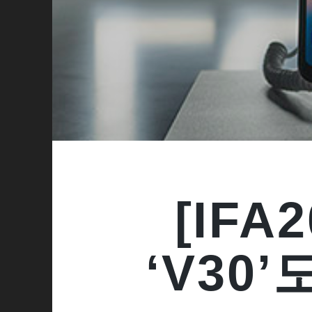
[IFA
‘V30