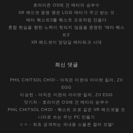
호라이즌 OS에 건 메타의 승부수
XR 헤드셋 동맹 맺은 LG와 메타가 주고 받는 것
메타 퀘스트3를 퀘스트 프로처럼 만들다
혼합 현실을 향한 노력이 헛되지 않음을 증명한 ‘메타 퀘스
트3’
XR 헤드셋이 앞당길 메타워크 시대
최신 댓글
PHIL CHITSOL CHOI
-
아직은 미완의 아이팟 킬러, ZII
EGG
이승헌
-
아직은 미완의 아이팟 킬러, ZII EGG
맛기차
-
호라이즌 OS에 건 메타의 승부수
PHIL CHITSOL CHOI
-
퀘스트 프로 같은 VR 헤드셋을 모
니터로 쓰는 무선 PC 만들기
ㅇㅇ
-
최초 공개하는 국내용 소울폰 컬러 모델!