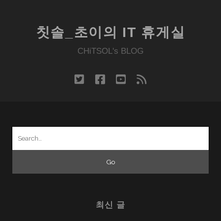
칫솔_초이의 IT 휴게실
CHiTSOL's BLOG
twitter
facebook
youtube
rss
Search
for:
최신 글