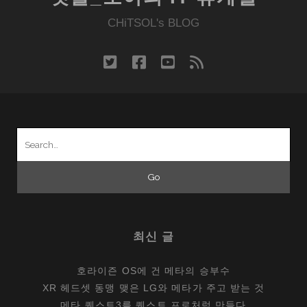
CHiTSOL's BLOG
twitter
facebook
youtube
rss
Search
for:
최신 글
호라이즌 OS에 건 메타의 승부수
XR 헤드셋 동맹 맺은 LG와 메타가 주고 받는 것
메타 퀘스트3를 퀘스트 프로처럼 만들다