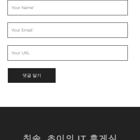
Your
Name
Your
Email
Your
Website
URL
칫솔_초이의 IT 휴게실