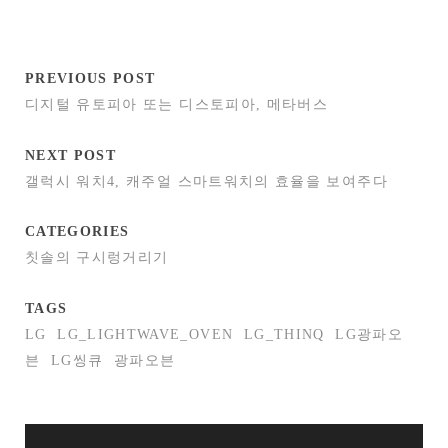
PREVIOUS POST
디지털 유토피아 또는 디스토피아, 메타버스
NEXT POST
갤럭시 워치4, 캐주얼 스마트워치의 효율을 보여주다
CATEGORIES
칫솔의 구시렁거리기
TAGS
LG
LG_LIGHTWAVE_OVEN
LG_THINQ
LG광파오
븐
LG씽큐
광파오븐