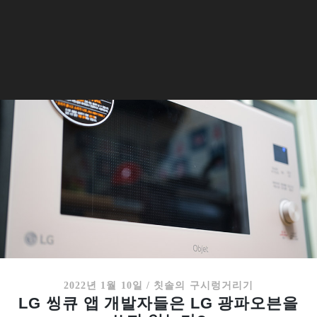
2022년 1월 10일
/
칫솔의 구시렁거리기
LG 씽큐 앱 개발자들은 LG 광파오븐을