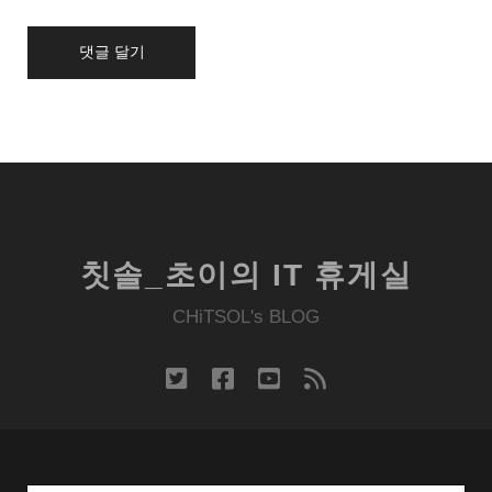
URL
칫솔_초이의 IT 휴게실
CHiTSOL's BLOG
twitter
facebook
youtube
rss