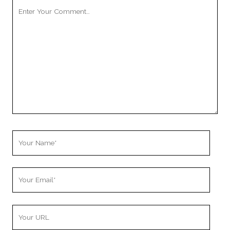
Your
Comment
Your
Name
Your
Email
Your
Website