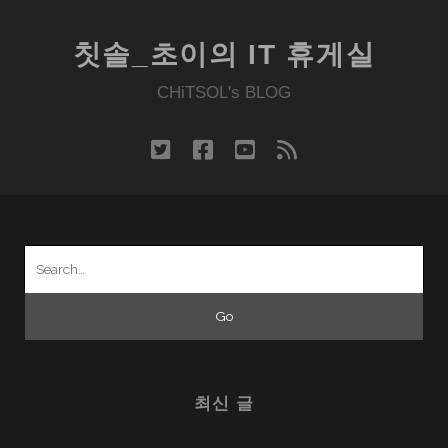
칫솔_초이의 IT 휴게실
CHiTSOL's BLOG
twitter
facebook
youtube
rss
Search
for:
최신 글