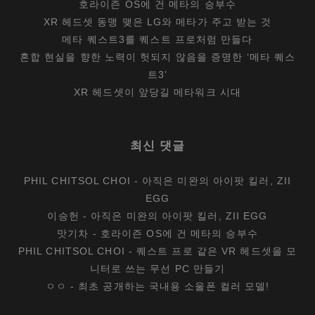
호라이즌 OS에 건 메타의 승부수
XR 헤드셋 동맹 맺은 LG와 메타가 주고 받는 것
메타 퀘스트3를 퀘스트 프로처럼 만들다
혼합 현실을 향한 노력이 헛되지 않음을 증명한 ‘메타 퀘스
트3’
XR 헤드셋이 앞당길 메타워크 시대
최신 댓글
PHIL CHITSOL CHOI
-
아직은 미완의 아이팟 킬러, ZII
EGG
이승헌
-
아직은 미완의 아이팟 킬러, ZII EGG
맛기차
-
호라이즌 OS에 건 메타의 승부수
PHIL CHITSOL CHOI
-
퀘스트 프로 같은 VR 헤드셋을 모
니터로 쓰는 무선 PC 만들기
ㅇㅇ
-
최초 공개하는 국내용 소울폰 컬러 모델!