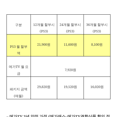
12
개월 할부시
24
개월 할부시
36
개월 할부시
구분
(PS3)
(PS3)
(PS3)
21,900
원
11,600
원
8,100
원
PS3
월 할부
액
메가
TV
월 요
7,920
원
금
29,820
원
19,520
원
16,020
원
패키지 금액
(
매월
)
–
메가
TV 3
년 약정 가정
(
메가패스
–
메가
TV
결합상품 할인 적