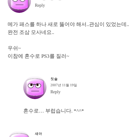
Reply
메가 패스를 하나 새로 뚫어야 해서..관심이 있었는데..
완전 조삼 모사네요..
우쉬~
이참에 혼수로 PS3를 질러~
칫솔
2007년 11월 19일
Reply
혼수로… 부럽습니다. *^^*
새아