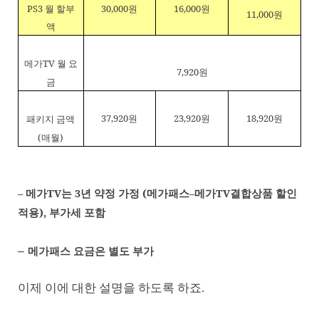
PS3
월 할부
30,000
원
16,000
원
11,000
원
액
메가
TV
월 요
7,920
원
금
37,920
원
23,920
원
18,920
원
패키지 금액
(
매월
)
–
메가
TV
는
3
년 약정 가정
(
메가패스
–
메가
TV
결합상품 할인
적용
),
부가세 포함
–
메가패스 요금은 별도 부가
이제 이에 대한 설명을 하도록 하죠.