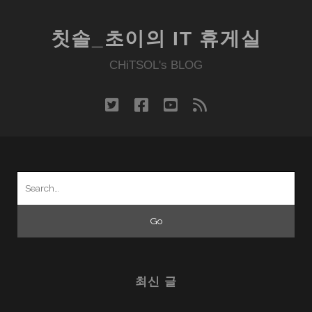
칫솔_초이의 IT 휴게실
CHiTSOL's BLOG
twitter
facebook
youtube
rss
Search
for:
최신 글