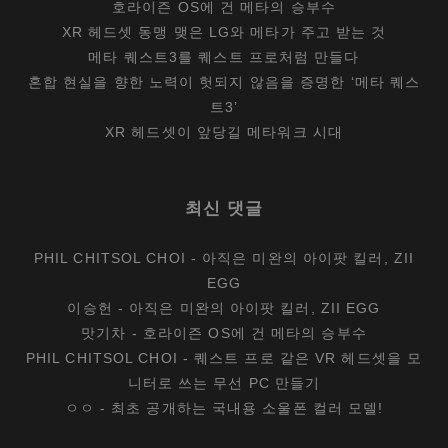
호라이즌 OS에 건 메타의 승부수
XR 헤드셋 동맹 맺은 LG와 메타가 주고 받는 것
메타 퀘스트3를 퀘스트 프로처럼 만들다
혼합 현실을 향한 노력이 헛되지 않음을 증명한 ‘메타 퀘스
트3’
XR 헤드셋이 앞당길 메타워크 시대
최신 댓글
PHIL CHITSOL CHOI
-
아직은 미완의 아이팟 킬러, ZII
EGG
이승헌
-
아직은 미완의 아이팟 킬러, ZII EGG
맛기차
-
호라이즌 OS에 건 메타의 승부수
PHIL CHITSOL CHOI
-
퀘스트 프로 같은 VR 헤드셋을 모
니터로 쓰는 무선 PC 만들기
ㅇㅇ
-
최초 공개하는 국내용 소울폰 컬러 모델!