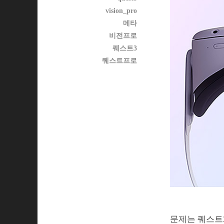
vision_pro
메타
비전프로
퀘스트3
퀘스트프로
문제는 퀘스트3