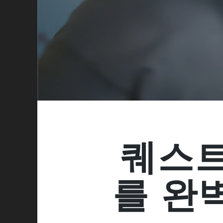
퀘스트
를 완