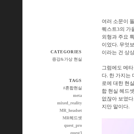
여러 소문이 
퀘스트3의 가을
외형과 주요 특
이었다. 무엇
CATEGORIES
이라는 건 상상
증강&가상 현실
그럼에도 메타
다. 한 가지는
TAGS
로에 대한 현실
#혼합현실
합 현실 헤드
meta
없잖아 보였다.
mixed_reality
지만 말이다.
MR_headset
MR헤드셋
quest_pro
quest3