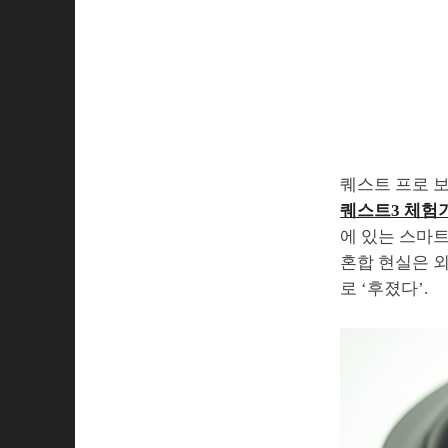
퀘스트 프로 
퀘스트3 체험
에 있는 스마트
혼합 현실은 외
로 ‘후졌다’.