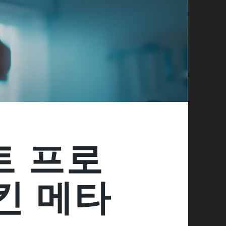
트 프로
킨 메타