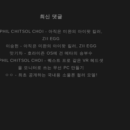
신
자
최신 댓글
잘
한
PHIL CHITSOL CHOI
-
아직은 미완의 아이팟 킬러,
점
ZII EGG
을
이승헌
-
아직은 미완의 아이팟 킬러, ZII EGG
고
맛기차
-
호라이즌 OS에 건 메타의 승부수
치
PHIL CHITSOL CHOI
-
퀘스트 프로 같은 VR 헤드셋
다
을 모니터로 쓰는 무선 PC 만들기
ㅇㅇ
-
최초 공개하는 국내용 소울폰 컬러 모델!