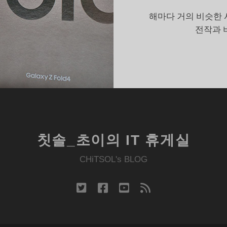
갖
해마다 거의 비슷한 
추
전작과 
길
바
라
는
한
가
지
칫솔_초이의 IT 휴게실
CHiTSOL's BLOG
twitter
facebook
youtube
rss