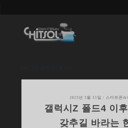
[태그:]
갤럭시Z폴드4
2023년 3월 31일
/
스마트폰&
갤럭시Z 폴드4 이
갖추길 바라는 