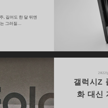
, 길어도 한 달 뒤엔
4는 그러질…
갤
럭
시
폴
드
2022
이
갤럭시Z 
후
시
화 대신
리
즈
가