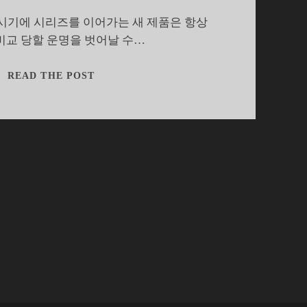
시기에 시리즈를 이어가는 새 제품은 항상
비교 당할 운명을 벗어날 수…
갤
READ THE POST
럭
시
Z
폴
드
4
첫
인
상,
큰
변
화
대