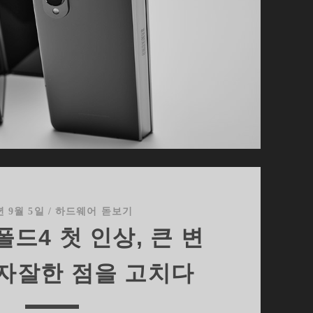
년 9월 5일
/
하드웨어 돋보기
폴드4 첫 인상, 큰 변
 자잘한 점을 고치다