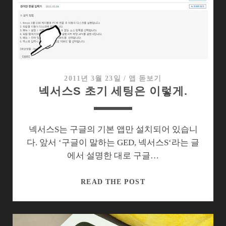
이
드
패
드
의
경
쟁
2011년 3월 23일
/
앱 돋보기
넥서스S 초기 세팅은 이렇게.
력
을
살
리
넥서스S는 구글의 기본 앱만 설치되어 있습니
려
다. 앞서 ‘구글이 말하는 GED, 넥서스S‘라는 글
면…
에서 설명한 대로 구글…
넥
READ THE POST
서
스
S