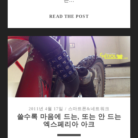
는…
넥
READ THE POST
서
스
S
는
누
구
에
게
어
울
릴
까?
2011년 4월 17일
/
스마트폰&네트워크
쓸수록 마음에 드는, 또는 안 드는
엑스페리아 아크