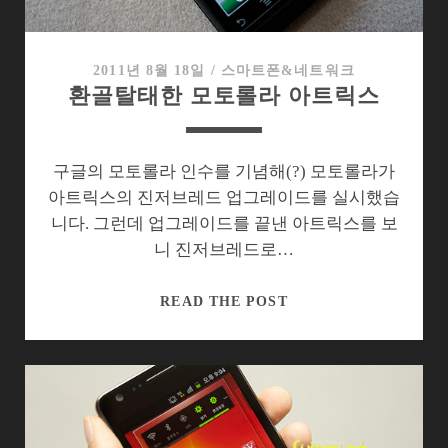
크
림
샌
2011년 8월 18일
/
스마트폰&네트워크
환골탈태한 모토롤라 아트릭스
드
위
치
를
구글의 모토롤라 인수를 기념해(?) 모토롤라가
맛
아트릭스의 진저브레드 업그레이드를 실시했습
볼
니다. 그런데 업그레이드를 끝낸 아트릭스를 보
수
니 진저브레드로…
없
나?
환
READ THE POST
골
탈
태
한
모