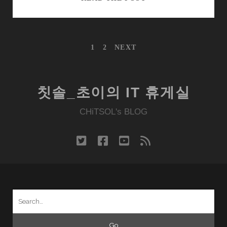
글
이
말
글
1
2
NEXT
하
내
는
비
게
GED,
이
넥
칫솔_초이의 IT 휴게실
션
서
CHiTSOL's BLOG
스
S
twitter
facebook
youtube
rss
Search
for: