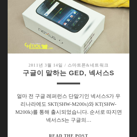
초
기
세
팅
은
이
렇
게.
2011년 3월 14일
/
스마트폰&네트워크
구글이 말하는 GED, 넥서스S
얼마 전 구글 레퍼런스 단말기인 넥서스S가 우
리나라에도 SKT(SHW-M200s)와 KT(SHW-
M200k)를 통해 출시되었습니다. 순서로 따지면
넥서스S는 구글의…
구
READ THE POST