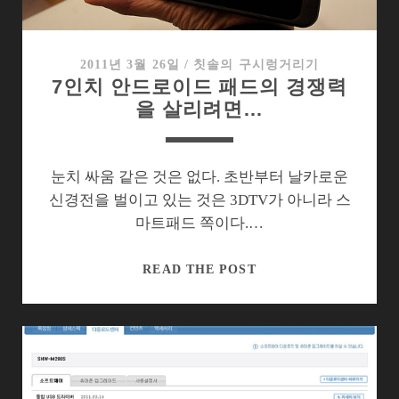
비
스
는
2011년 3월 26일
/
칫솔의 구시렁거리기
7인치 안드로이드 패드의 경쟁력
무
을 살리려면…
엇
인
가?
눈치 싸움 같은 것은 없다. 초반부터 날카로운
신경전을 벌이고 있는 것은 3DTV가 아니라 스
마트패드 쪽이다.…
7
READ THE POST
인
치
안
드
로