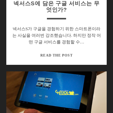
넥서스S에 담은 구글 서비스는 무
엑
엇인가?
스
페
리
아
넥서스S가 구글을 경험하기 위한 스마트폰이라
아
는 사실을 여러번 강조했습니다. 하지만 정작 어
크
떤 구글 서비스를 경험할 수…
넥
READ THE POST
서
스
S
에
담
은
구
글
서