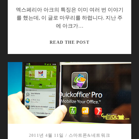
엑스페리아 아크의 특징은 이미 여러 번 이야기
를 했는데, 이 글로 마무리를 하렵니다. 지난 주
에 아크가…
쓸
READ THE POST
수
록
마
음
에
드
는,
또
는
안
드
는
2011년 4월 11일
/
스마트폰&네트워크