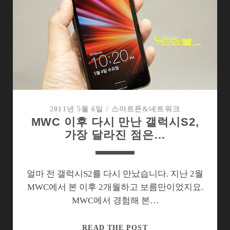
기
본
UI
를
파
헤
치
다
2011년 5월 6일
/
스마트폰&네트워크
MWC 이후 다시 만난 갤럭시S2,
가장 달라진 점은…
얼마 전 갤럭시S2를 다시 만났습니다. 지난 2월
MWC에서 본 이후 2개월하고 보름만이었지요.
MWC에서 경험해 본…
MWC
READ THE POST