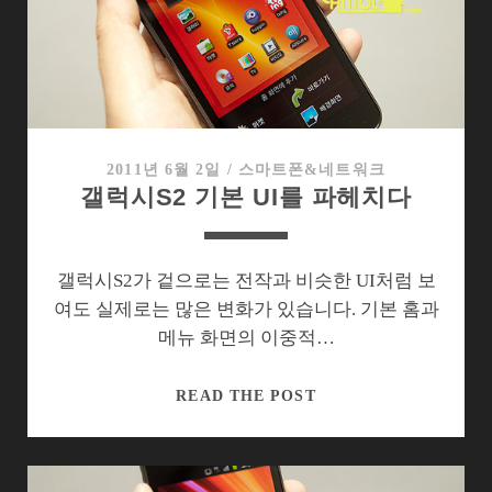
토
롤
라
아
트
릭
스
2011년 6월 2일
/
스마트폰&네트워크
갤럭시S2 기본 UI를 파헤치다
갤럭시S2가 겉으로는 전작과 비슷한 UI처럼 보
여도 실제로는 많은 변화가 있습니다. 기본 홈과
메뉴 화면의 이중적…
갤
READ THE POST
럭
시
S2