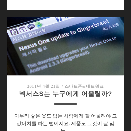
이
후
다
시
만
난
갤
럭
시
S2,
가
장
2011년 4월 21일
/
스마트폰&네트워크
넥서스S는 누구에게 어울릴까?
달
라
진
점
아무리 좋은 옷도 입는 사람에게 잘 어울려야 그
은…
값어치를 하는 법이지요. 제품도 그것이 잘 맞