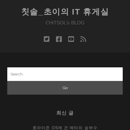
칫솔_초이의 IT 휴게실
CHiTSOL's BLOG
twitter
facebook
youtube
rss
Search
for:
최신 글
호라이즌 OS에 건 메타의 승부수