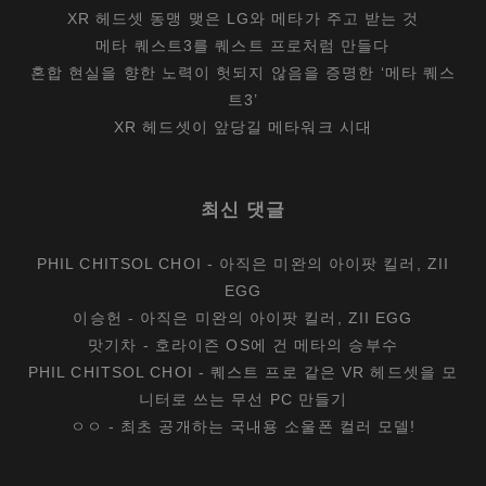
XR 헤드셋 동맹 맺은 LG와 메타가 주고 받는 것
메타 퀘스트3를 퀘스트 프로처럼 만들다
혼합 현실을 향한 노력이 헛되지 않음을 증명한 ‘메타 퀘스
트3’
XR 헤드셋이 앞당길 메타워크 시대
최신 댓글
PHIL CHITSOL CHOI
-
아직은 미완의 아이팟 킬러, ZII
EGG
이승헌
-
아직은 미완의 아이팟 킬러, ZII EGG
맛기차
-
호라이즌 OS에 건 메타의 승부수
PHIL CHITSOL CHOI
-
퀘스트 프로 같은 VR 헤드셋을 모
니터로 쓰는 무선 PC 만들기
ㅇㅇ
-
최초 공개하는 국내용 소울폰 컬러 모델!